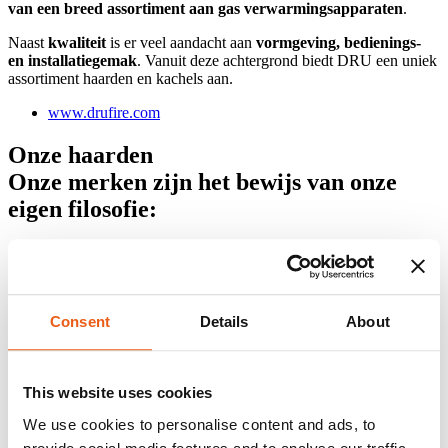
van een breed assortiment aan gas verwarmingsapparaten
.
Naast
kwaliteit
is er veel aandacht aan
vormgeving, bedienings-
en installatiegemak
. Vanuit deze achtergrond biedt DRU een uniek
assortiment haarden en kachels aan.
www.drufire.com
Onze haarden
Onze merken zijn het bewijs van onze
eigen filosofie:
Ijzersterk in hun segment en een toonbeeld van klasse en
functionaliteit. Lefebvre Haarden kiest resoluut steeds voor kwaliteit
in de selectie van de merken die we aanbieden. Samen gaan we
Consent
Details
About
voor de gemeenschappelijke noemer, namelijk passie voor vuur!
Hieronder een overzicht van onze merken...
This website uses cookies
We use cookies to personalise content and ads, to