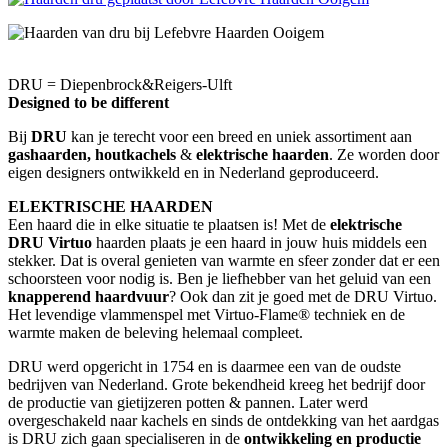
DRU = Diepenbrock&Reigers-Ulft
Designed to be different
Bij
DRU
kan je terecht voor een breed en uniek assortiment aan
gashaarden,
houtkachels
&
elektrische haarden
. Ze worden door
eigen designers ontwikkeld en in Nederland geproduceerd.
ELEKTRISCHE HAARDEN
Een haard die in elke situatie te plaatsen is! Met de
elektrische
DRU Virtuo
haarden plaats je een haard in jouw huis middels een
stekker. Dat is overal genieten van warmte en sfeer zonder dat er een
schoorsteen voor nodig is. Ben je liefhebber van het geluid van een
knapperend haardvuur
? Ook dan zit je goed met de DRU Virtuo.
Het levendige vlammenspel met Virtuo-Flame® techniek en de
warmte maken de beleving helemaal compleet.
DRU werd opgericht in 1754 en is daarmee een van de oudste
bedrijven van Nederland. Grote bekendheid kreeg het bedrijf door
de productie van gietijzeren potten & pannen. Later werd
overgeschakeld naar kachels en sinds de ontdekking van het aardgas
is DRU zich gaan specialiseren in de
ontwikkeling en productie